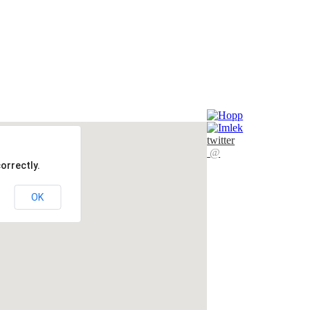
twitter
@
orrectly.
OK