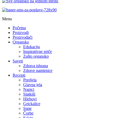
Menu
Početna
Proizvodi
Proizvođači
Organsko
Edukacija
Inspirativne priče
Zašto organsko
Saveti
Zdrava ishrana
Zdrave namirnice
Recepti
Predjela
Glavna jela
Napici
Slatkiši
Hlebovi
Grickalice
Supe
Čorbe
Salate