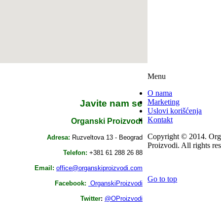
Menu
O nama
Marketing
Javite nam se
Uslovi korišćenja
Kontakt
Organski Proizvodi
Copyright © 2014. Org
Adresa:
Ruzveltova 13 - Beograd
Proizvodi. All rights re
Telefon:
+381 61 288 26 88
Email:
office@organskiproizvodi.com
Go to top
Facebook:
OrganskiProizvodi
Twitter
:
@OProizvodi