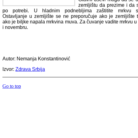
zemljištu da prezime i da
po potrebi. U hladnim podnebljima zaštitite mrkvu 
Ostavljanje u zemljište se ne preporučuje ako je zemljište t
ako je biljke napala mrkvina muva. Za čuvanje vadite mrkvu u
i novembru.
Autor: Nemanja Konstantinović
Izvor:
Zdrava Srbija
Go to top