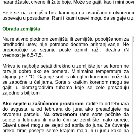
narandžaste, crvene ili žute boje. Može se gajiti kao i mini pov
Seje se na zemljištu bez kamenja na osunčanom otvorenom
uspevaju u posudama. Rani i kasni usevi mogu da se gaje u z
Obrada zemljišta
Na relativno plodnom zemljištu ili zemljištu poboljšanom za
predhodni usev, nije potrebno dodatno prihranjivanje. Ne
preporučuje se sejanje posle ozimih raži. Idealna rN
vrednost je 6,5-7,5
.
Mrkvu je najbolje sejati direktno u zemljište jer se koren ne
razvija dobro ako se pomera. Minimalna temperatura za
klijanje je 7 °C. Gajenje sorti s okruglim korenom može da
se započne u ćelijama. Sorte s kratkim korenom mogu se
gajiti u biorazgradivim tubama koje se cele presađuju
zajedno s biljkom.
Ako sejete u zaštićenom prostorom
, radite to od februara
do avgusta, a od februara do juna ako presađujete na
otvorenu parcelu.
Na otvorenom
rane sorte počnite da
sejete u februaru ili martu čim se zemljište malo ugreje.
Glavni usevi mogu se sejati od aprila do juna. Za čuvanje
preko zime posejte seme krajem maja ili u junu kako na