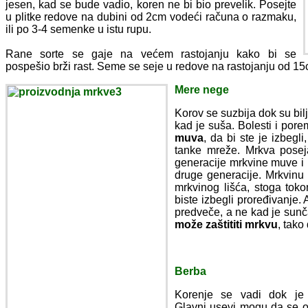
jesen, kad se bude vadio, koren ne bi bio prevelik. Posejte
u plitke redove na dubini od 2cm vodeći računa o razmaku,
ili po 3-4 semenke u istu rupu.
Rane sorte se gaje na većem rastojanju kako bi se
pospešio brži rast. Seme se seje u redove na rastojanju od 15
Mere nege
Korov se suzbija dok su bil
kad je suša. Bolesti i pore
muva
, da bi ste je izbegl
tanke mreže. Mrkva pose
generacije mrkvine muve i
druge generacije. Mrkvinu
mrkvinog lišća, stoga tok
biste izbegli proređivanje.
predveče, a ne kad je sunč
može zaštititi mrkvu
, tako
Berba
Korenje se vadi dok je
Glavni usevi mogu da se o