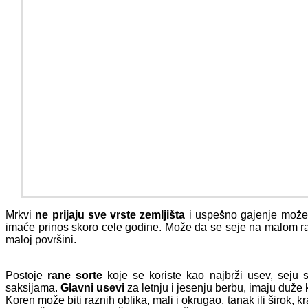
Mrkvi
ne prijaju sve vrste zemljišta
i uspešno gajenje može
imaće prinos skoro cele godine. Može da se seje na malom ra
maloj površini.
Postoje
rane sorte
koje se koriste kao najbrži usev, seju 
saksijama.
Glavni usevi
za letnju i jesenju berbu, imaju duže
Koren može biti raznih oblika, mali i okrugao, tanak ili širok, kra