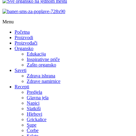
Menu
Početna
Proizvodi
Proizvođači
Organsko
Edukacija
Inspirativne priče
Zašto organsko
Saveti
Zdrava ishrana
Zdrave namirnice
Recepti
Predjela
Glavna jela
Napici
Slatkiši
Hlebovi
Grickalice
Supe
Čorbe
Salate