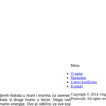
Menu
O nama
Marketing
Uslovi korišćenja
Kontakt
Copyright © 2014. Org
ljenih hidrata u hrani i enzima za varenje.
Proizvodi. All rights re
drata iz druge hrane u šećer. Stoga naš
imamo energije. Ovo je odlično za sve koji