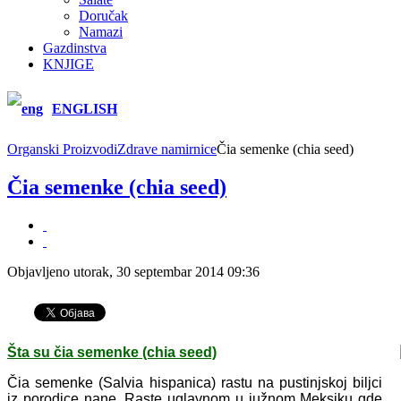
Doručak
Namazi
Gazdinstva
KNJIGE
ENGLISH
Organski Proizvodi
Zdrave namirnice
Čia semenke (chia seed)
Čia semenke (chia seed)
Objavljeno utorak, 30 septembar 2014 09:36
Šta su čia semenke (chia seed)
Čia semenke (Salvia hispanica) rastu na pustinjskoj biljci
iz porodice nane. Raste uglavnom u južnom Meksiku gde