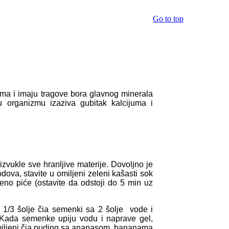
Go to top
a i imaju tragove bora glavnog minerala
u organizmu izaziva gubitak kalcijuma i
zvukle sve hranljive materije. Dovoljno je
dova, stavite u omiljeni zeleni kašasti sok
eno piće (ostavite da odstoji do 5 min uz
i 1/3 šolje čia semenki sa 2 šolje vode i
 Kada semenke upiju vodu i naprave gel,
j omiljeni čia puding sa ananasom, bananama