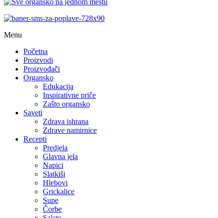
Menu
Početna
Proizvodi
Proizvođači
Organsko
Edukacija
Inspirativne priče
Zašto organsko
Saveti
Zdrava ishrana
Zdrave namirnice
Recepti
Predjela
Glavna jela
Napici
Slatkiši
Hlebovi
Grickalice
Supe
Čorbe
Salate