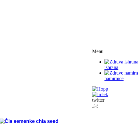
Menu
ishrana
namirnice
twitter
@