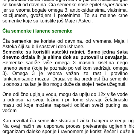
se koristi od davnina. Čia semenke nose epitet
super hrane
jer su veoma bogate omega 3, antioksidansima, vlaknima,
kalcijumom, gvoždjem i proteinima. To su malene crne
semenke koje su koristile još Maje i Asteci.
Čia semenke i lanene semenke
Čia semenke se koriste od davnina, od vremena Maja i
Asteka čiji su bili sastavni deo ishrane.
Semenke su koristili asteški ratnici. Samo jedna šaka
dnevno držala ih je sitima dok su putovali u osvajanja.
Semenke sadrže više omega 3 masnih kiselina nego
laneno seme (koje je poznato po velikom sadržaju omega
3). Omega 3 je veoma važan za rast i pravilno
funkcionisanje mozga. Druga velika prednost čia semenki
u odnosu na lan je što mogu duže da stoje i neće užegnuti.
One odlično upijaju vodu, mogu da upiju do 12x više vode
u odnosu na svoju težinu i pri tome stvaraju želatinastu
masu od koje možete napraviti odličan sveži puding sa
voćem.
Kao rezultat čia semenke stvaraju fizičku barijeru izmedju ug
Na ovaj način se usporava proces pretvaranja ugljenih hi
organizam daleko sporije i ravnomernije koristi šećer i duže 