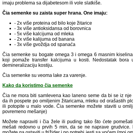
imaju problema sa dijabetesom ili vole slatkiše.
Čia semenke su zaista super hrana. One imaju:
- 2x više proteina od bilo koje žitarice
- 3x više antioksidansa od borovnica
- 5x više kalcijuma od mleka
- 2x više kalijuma od banana
- 3x više gvoždja od spanaća
Čia semenke su bogate omega 3 i omega 6 masnim kiselinam
koji pomaže transfer kalcijuma u kosti. Nedostatak bora 
demineralizaciju kostiju.
Čia semenke su veoma lake za varenje.
Kako da koristimo čia semenke
Čia ne mora biti samlevena kao laneno seme da bi se iz nje i
da ih pospete po omiljenim žitaricama, mleku od orašastih plo
ili potopite u malo vode. Čia semenke možete staviti u omilj
povremeno mešanje)
Možete napraviti i čia žele ili puding tako što ćete pomešat
mešati redovno u prvih 5 min, da se ne naprave grudvice.
možete ga ostaviti u frižider i po potrebi jesti sa voćem (mo