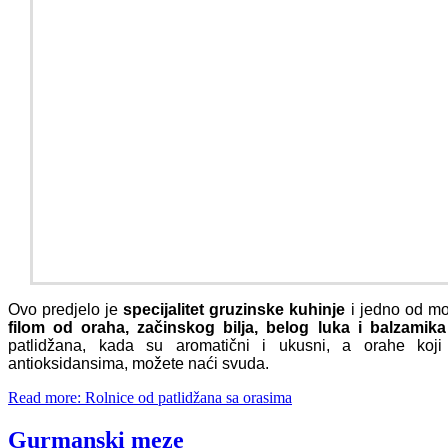
Ovo predjelo je
specijalitet
gruzinske kuhinje
i jedno od mo
filom od oraha, začinskog bilja, belog luka i balzamik
patlidžana, kada su aromatični i ukusni, a orahe koj
antioksidansima, možete naći svuda.
Read more: Rolnice od patlidžana sa orasima
Gurmanski meze